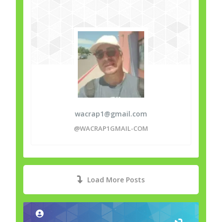
truly amazed by the fast
withdrawal times and the wide
variety of safe payment
methods available. The mobile
experience is incredibly
smooth, letting you play on
the go without any issues at
all. Player support is fast and
friendly around the clock. If
you are seeking a reliable
online gambling platform, lilbet
casino is definitely worth
wacrap1@gmail.com
checking out right now. The
@WACRAP1GMAIL-COM
layout is intuitive and the
game library keeps growing
every single week. Strongly
recommended for all types of
players who want a premium
gaming experience with huge
Load More Posts
wins On our website more
more about lilbet casino, also
information about syant-
gahaz.com. website about