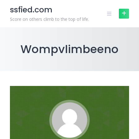
เนื้อหาแบบนี้ เพราะให้ข้อมูลเชิง
Skip
ssfied.com
ลึก ขอบคุณที่แชร์ ข้อมูลที่มี
to
ประโยชน์ นี้ และหวังว่าจะได้
content
Score on others climb to the top of life.
เห็นโพสต์แนวนี้อีก
dee 888
:
ข้อมูลชุดนี้ อ่านแล้ว
เพลินและได้สาระ ค่ะ ผม เพิ่งเจอ
ข้อมูลเกี่ยวกับ เนื้อหาในแนว
Wompvlimbeeno
เดียวกัน ที่คุณสามารถดูได้ที่ dee
888 เผื่อใครสนใจ มีการยก
ตัวอย่างที่เข้าใจง่าย ขอบคุณที่
แชร์ บทความคุณภาพ นี้ และหวัง
ว่าจะมีข้อมูลใหม่ๆ มาแบ่งปันอีก
Daniella
:
hello!,I like your
writing very a lot! share we be
in contact extra approximately
your post on AOL? I need a
specialist on this space to
resolve my problem. May be
that is you! Looking ahead to
peer you.
Elbert
:
What's up it's me, I