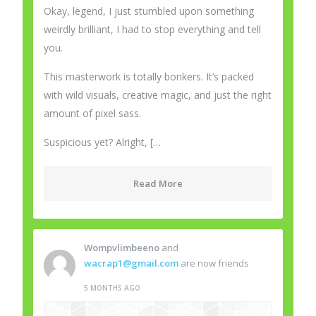
placing the other person's blog
Okay, legend, I just stumbled upon something
link on your page at proper
place and other person will
weirdly brilliant, I had to stop everything and tell
also do similar in favor of you.
you.
lilbet casino
:
I wish you good
health, Friends. Today I would
This masterwork is totally bonkers. It’s packed
like to notify a little about lilbet
with wild visuals, creative magic, and just the right
casino I think you thinking
amount of pixel sass.
specifically about lilbet login or
perhaps you want to learn
Suspicious yet? Alright, […
more about lilbet?! So this
optimally up-to-date
information about lilbet login
Read More
will be the most useful for you.
This site is a fantastic
resource for players exploring
lilbet casino right now. The
detailed review covers all key
Wompvlimbeeno
and
aspects from massive
wacrap1@gmail.com
are now friends
welcome bonuses to a wide
selection of slots, table games
5 MONTHS AGO
and live dealer options. I was