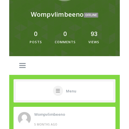
am also visiting this web page
regularly, this web site is
Wompvlimbeeno
actually nice and the users are
OFFLINE
genuinely sharing good
thoughts.
Rebecca
:
Hi! I just wish to
0
0
93
offer you a huge thumbs up
POSTS
COMMENTS
VIEWS
for the great info you have got
right here on this post. I'll be
coming back to your website
for more soon.
tkb333
:
เนื้อหานี้ อ่านแล้วได้
ความรู้เพิ่ม ครับ ดิฉัน ไปเจอราย
ละเอียดของ หัวข้อที่คล้ายกัน
สามารถอ่านได้ที่ tkb333 เผื่อใคร
Menu
สนใจ เพราะอธิบายไว้ละเอียด
ขอบคุณที่แชร์ ข้อมูลที่มี
ประโยชน์ นี้ และหวังว่าจะได้
เห็นโพสต์แนวนี้อีก
Wompvlimbeeno
Horace
:
Link exchange is
nothing else however it is only
5 MONTHS AGO