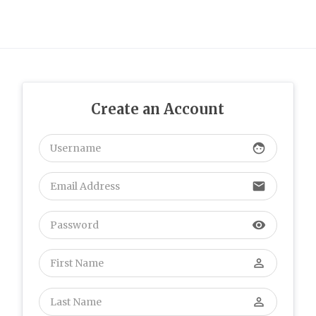
up the good work fellows.
Merri
:
โพสต์นี้ น่าสนใจดี ค่ะ
ดิฉัน เพิ่งเจอข้อมูลเกี่ยวกับ
เนื้อหาในแนวเดียวกัน ซึ่งอยู่ที่
Merri สำหรับใครกำลังหาเนื้อหา
แบบนี้ มีการยกตัวอย่างที่เข้าใจ
ง่าย ขอบคุณที่แชร์ เนื้อหาดีๆ นี้
Create an Account
และหวังว่าจะมีข้อมูลใหม่ๆ มา
แบ่งปันอีก
perusahaan otomotif
face
Karawang
:
We absolutely
love your blog and find nearly
all of your post's to be just
email
what I'm looking for. Would
you offer guest writers to
visibility
write content for you
personally? I wouldn't mind
writing a post or elaborating
perm_identity
on many of the subjects you
write with regards to here.
Again, awesome web log!
perm_identity