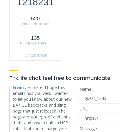
1218231
write with regards to here.
Again, awesome web log!
perusahaan otomotif
520
Karawang
:
We absolutely
VISITORS TODAY
love your blog and find nearly
all of your post's to be just
what I'm looking for. Would
135
you offer guest writers to
LIVE VISITORS
write content for you
personally? I wouldn't mind
writing a post or elaborating
on many of the subjects you
write with regards to here.
F-k.life chat feel free to communicate
Again, awesome web log!
Erwin
:
Hi there, I hope this
Name
email finds you well. I wanted
to let you know about our new
BANGE backpacks and sling
URL
bags that just released. The
bags are waterproof and anti-
theft, and have a built-in USB
cable that can recharge your
Message